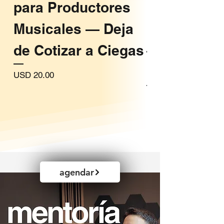
para Productores
Compositor
Musicales — Deja
Cine & Vid
de Cotizar a Ciegas
— Todo lo 
Nadie te E
Precio
USD 20.00
Precio
USD 19.00
agendar