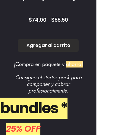
Precio
Precio
$74.00
$55.50
de
oferta
Agregar al carrito
¡Compra en paquete y
ahorra!
Consigue el starter pack para
componer y cobrar
profesionalmente.
bundles *
25% OFF