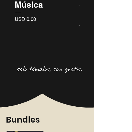
Música
- 30 Original
Ideas
Precio
USD 0.00
Precio
USD 0.00
solo tómalos, son gratis.
Bundles