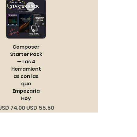
Composer
Starter Pack
— Las 4
Herramient
as con las
que
Empezaría
Hoy
Precio
Precio de oferta
USD 74.00
USD 55.50