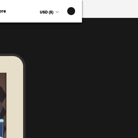
ore
USD ($)