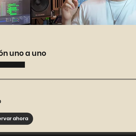
ón uno a uno
onible online
0
denses
ervar ahora