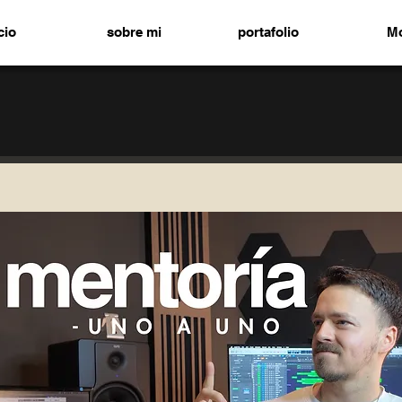
cio
sobre mi
portafolio
M